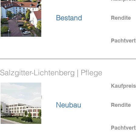
bei Frankfurt
Bestand
Rendite
Pachtvert
4,6 % Rendite
Salzgitter-Lichtenberg | Pflege
Kaufpreis
bei Braunschwaig
Neubau
Rendite
Pachtvert
KFW Zuschuss
52.500 €